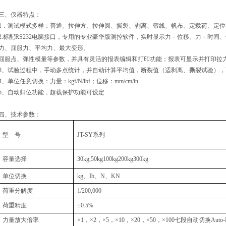
三、仪器特点：
1．测试模式多样：普通、拉伸方、拉伸圆、撕裂、剥离、帘线、帆布、定载荷、定
2.标配RS232电脑接口，专用的专业豪华版测控软件，实时显示力－位移、力－时
力、屈服力、平均力、最大变形、
屈服点、弹性模量等参数，并具有灵活的报表编辑和打印功能；报表可显示并打印拉力
3、试验过程中，手动多点统计，并自动计算平均值，断裂值（适剥离、撕裂试验），
4、单位任意切换：力量：kgf/N/lbf；位移：mm/cm/in
5、自动归位功能，超载保护功能可设定
四、技术参数：
型 号
JT-SY系列
容量选择
30kg,50kg100kg200kg300kg
单位切换
kg、Ib、N、KN
荷重分解度
1/200,000
荷重精度
±0.5%
力量放大倍率
×1，×2，×5，×10，×20，×50，×100七段自动切换Auto-R