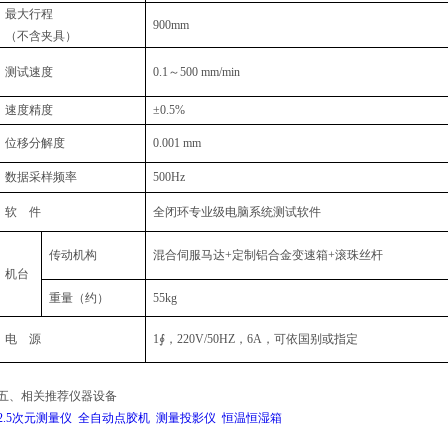
最大行程
900mm
（不含夹具）
测试速度
0.1～500 mm/min
速度精度
±0.5%
位移分解度
0.001 mm
数据采样频率
500Hz
软 件
全闭环专业级电脑系统测试软件
传动机构
混合伺服马达+定制铝合金变速箱+滚珠丝杆
机台
重量（约）
55kg
电 源
1∮，220V/50HZ，6A，可依国别或指定
五、相关推荐仪器设备
2.5次元测量仪
全自动点胶机
测量投影仪
恒温恒湿箱